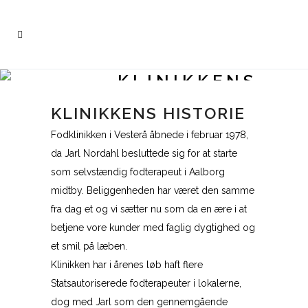
KLINIKKENS
HISTORIE
KLINIKKENS HISTORIE
Fodklinikken i Vesterå åbnede i februar 1978,
da Jarl Nordahl besluttede sig for at starte
som selvstændig fodterapeut i Aalborg
midtby. Beliggenheden har været den samme
fra dag et og vi sætter nu som da en ære i at
betjene vore kunder med faglig dygtighed og
et smil på læben.
Klinikken har i årenes løb haft flere
Statsautoriserede fodterapeuter i lokalerne,
dog med Jarl som den gennemgående