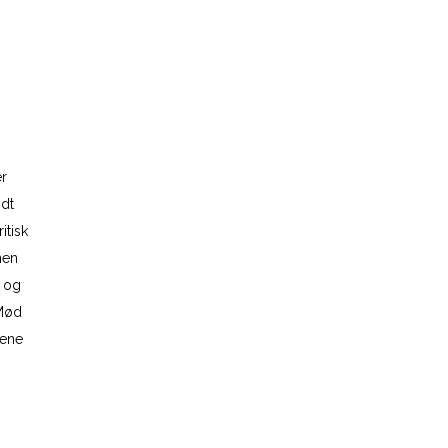
er
ndt
itisk
men
n og
 Mød
lene