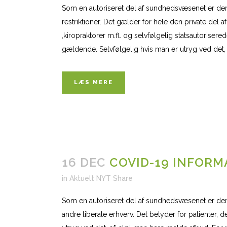
Som en autoriseret del af sundhedsvæsenet er der f
restriktioner. Det gælder for hele den private del
,kiropraktorer m.fl. og selvfølgelig statsautorisered
gældende. Selvfølgelig hvis man er utryg ved det,
LÆS MERE
16 DEC
COVID-19 INFORM
in
Aktuelt NYT
Share
Som en autoriseret del af sundhedsvæsenet er der fo
andre liberale erhverv. Det betyder for patienter, d