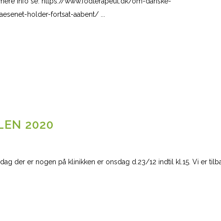
 mere info se: https://www.fodterapeut.dk/om-danske-
esenet-holder-fortsat-aabent/ ...
LEN 2020
dag der er nogen på klinikken er onsdag d.23/12 indtil kl.15. Vi er til