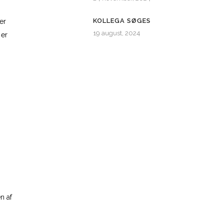
KOLLEGA SØGES
er
19 august, 2024
 er
n af