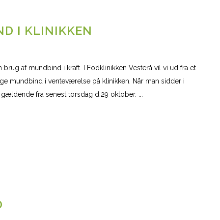
D I KLINIKKEN
rug af mundbind i kraft. I Fodklinikken Vesterå vil vi ud fra et
uge mundbind i venteværelse på klinikken. Når man sidder i
r gældende fra senest torsdag d.29 oktober. ...
0