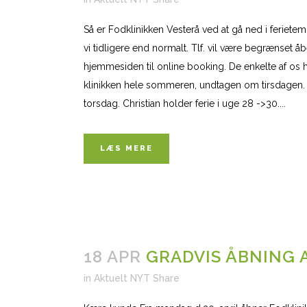
Så er Fodklinikken Vesterå ved at gå ned i feriet
vi tidligere end normalt. Tlf. vil være begrænset åben 
hjemmesiden til online booking. De enkelte af os ho
klinikken hele sommeren, undtagen om tirsdagen. He
torsdag. Christian holder ferie i uge 28 ->30....
LÆS MERE
18 APR
GRADVIS ÅBNING 
in
Aktuelt NYT
Share