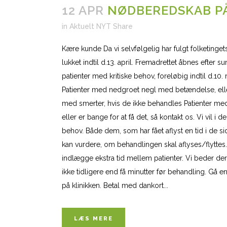
12 APR
NØDBEREDSKAB PÅ
in
Aktuelt NYT
Share
Kære kunde Da vi selvfølgelig har fulgt folketinget
lukket indtil d.13. april. Fremadrettet åbnes efte
patienter med kritiske behov, foreløbig indtil d.10
Patienter med nedgroet negl med betændelse, eller r
med smerter, hvis de ikke behandles Patienter me
eller er bange for at få det, så kontakt os. Vi vil i 
behov. Både dem, som har fået aflyst en tid i de
kan vurdere, om behandlingen skal aflyses/flyttes.
indlægge ekstra tid mellem patienter. Vi beder de
ikke tidligere end få minutter før behandling. Gå en
på klinikken. Betal med dankort...
LÆS MERE