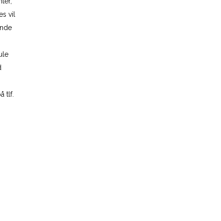
ter,
s vil
ende
ule
d
 tlf.