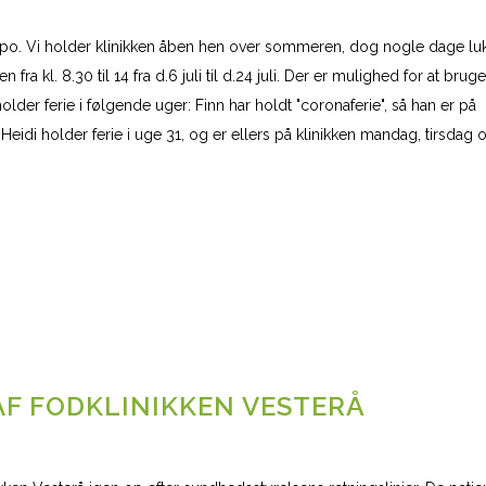
empo. Vi holder klinikken åben hen over sommeren, dog nogle dage lu
fra kl. 8.30 til 14 fra d.6 juli til d.24 juli. Der er mulighed for at bruge
lder ferie i følgende uger: Finn har holdt "coronaferie", så han er på
idi holder ferie i uge 31, og er ellers på klinikken mandag, tirsdag 
AF FODKLINIKKEN VESTERÅ