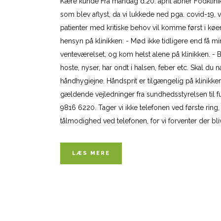
Kære kunde Fra mandag d.20. april åbner Fodklinikk
som blev aflyst, da vi lukkede ned pga. covid-19, vi
patienter med kritiske behov vil komme først i køe
hensyn på klinikken: - Mød ikke tidligere end få min
venteværelset, og kom helst alene på klinikken. - 
hoste, nyser, har ondt i halsen, feber etc. Skal d
håndhygiejne. Håndsprit er tilgængelig på klinikk
gældende vejledninger fra sundhedsstyrelsen til ful
9816 6220. Tager vi ikke telefonen ved første ring
tålmodighed ved telefonen, for vi forventer der blive
LÆS MERE