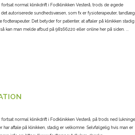
ortsat normal klinikdrift i Fodklinikken Vesterå, trods de øgede
 af det autoriserede sundhedsvæsen, som fx er fysioterapeuter, tandlæg
e fodterapeuter. Det betyder for patienter, at aftaler på klinikken stadig
 så kan man melde afbud på 98166220 eller online her på siden. ...
ATION
rtsat normal klinikdrift i Fodklinikken Vesterå, på trods ned lukninge
er har aftale på klinikken, stadig er velkomne. Selvfølgelig hvis man er