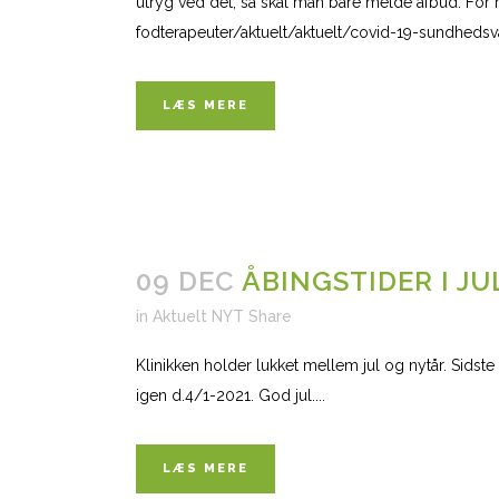
utryg ved det, så skal man bare melde afbud. For
fodterapeuter/aktuelt/aktuelt/covid-19-sundhedsva
LÆS MERE
09 DEC
ÅBINGSTIDER I JU
in
Aktuelt NYT
Share
Klinikken holder lukket mellem jul og nytår. Sidste 
igen d.4/1-2021. God jul....
LÆS MERE