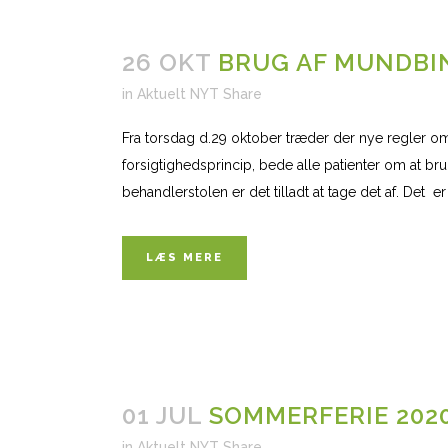
26 OKT
BRUG AF MUNDBIN
in
Aktuelt NYT
Share
Fra torsdag d.29 oktober træder der nye regler om b
forsigtighedsprincip, bede alle patienter om at br
behandlerstolen er det tilladt at tage det af. Det e
LÆS MERE
01 JUL
SOMMERFERIE 202
in
Aktuelt NYT
Share