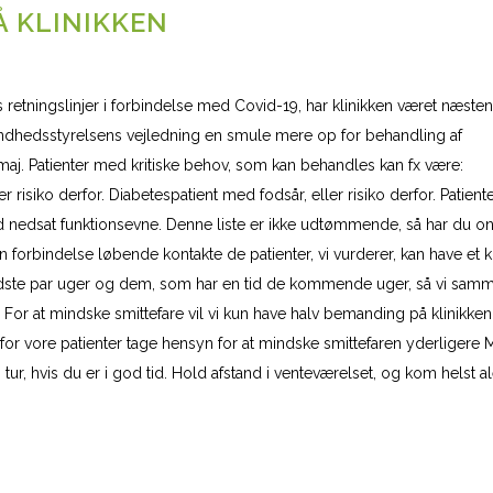
 KLINIKKEN
s retningslinjer i forbindelse med Covid-19, har klinikken været næsten
r sundhedsstyrelsens vejledning en smule mere op for behandling af
. maj. Patienter med kritiske behov, som kan behandles kan fx være:
isiko derfor. Diabetespatient med fodsår, eller risiko derfor. Patient
d nedsat funktionsevne. Denne liste er ikke udtømmende, så har du o
den forbindelse løbende kontakte de patienter, vi vurderer, kan have et kr
 sidste par uger og dem, som har en tid de kommende uger, så vi sam
 For at mindske smittefare vil vi kun have halv bemanding på klinikke
rfor vore patienter tage hensyn for at mindske smittefaren yderligere
 tur, hvis du er i god tid. Hold afstand i venteværelset, og kom helst a