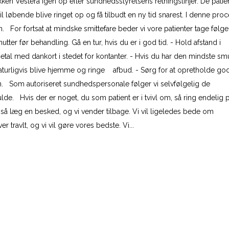
en Vesterå igen op efter sundhedsstyrelsens retningslinjer. De patien
l løbende blive ringet op og få tilbudt en ny tid snarest. I denne proce
n. For fortsat at mindske smittefare beder vi vore patienter tage følg
utter før behandling. Gå en tur, hvis du er i god tid. - Hold afstand i
Betal med dankort i stedet for kontanter. - Hvis du har den mindste sm
u naturligvis blive hjemme og ringe afbud. - Sørg for at opretholde go
en. Som autoriseret sundhedspersonale følger vi selvfølgelig de
de. Hvis der er noget, du som patient er i tvivl om, så ring endelig på
, så læg en besked, og vi vender tilbage. Vi vil ligeledes bede om
r travlt, og vi vil gøre vores bedste. Vi...